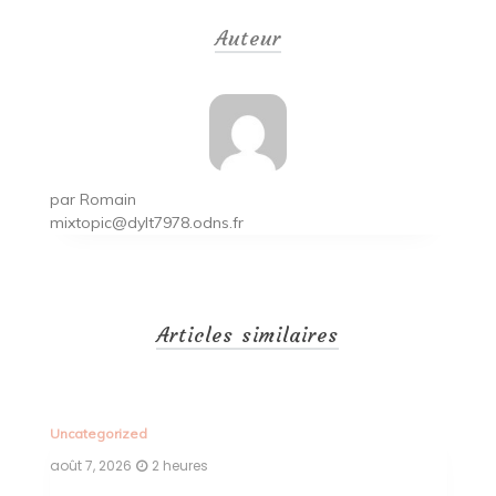
de
Auteur
l’article
par
Romain
mixtopic@dylt7978.odns.fr
Articles similaires
Uncategorized
Un
août 7, 2026
2 heures
ao