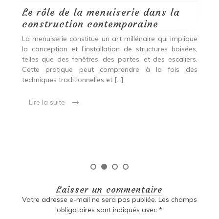
Le rôle de la menuiserie dans la
Q
construction contemporaine
d
p
nde
La menuiserie constitue un art millénaire qui implique
r
es,
la conception et l’installation de structures boisées,
p
 Ce
telles que des fenêtres, des portes, et des escaliers.
es
Cette pratique peut comprendre à la fois des
R
techniques traditionnelles et […]
e
ma
Lire la suite
es
qu
Laisser un commentaire
Votre adresse e-mail ne sera pas publiée.
Les champs
obligatoires sont indiqués avec
*