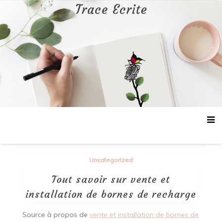
Aller
Trace Ecrite
au
contenu
Uncategorized
Tout savoir sur vente et
installation de bornes de recharge
Source à propos de
vente et installation de bornes de