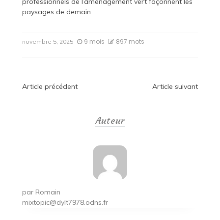
professionnels de l’aménagement vert façonnent les
paysages de demain.
9 mois
897 mots
novembre 5, 2025
Navigation
Article précédent
Article suivant
de
Auteur
l’article
par
Romain
mixtopic@dylt7978.odns.fr