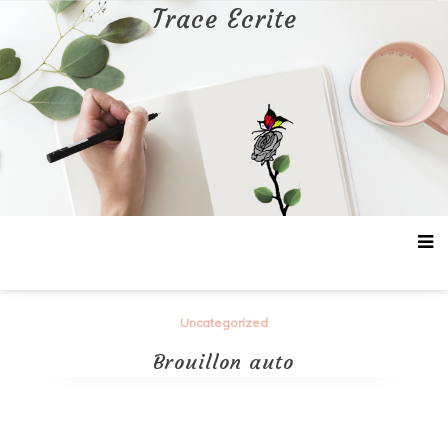
Aller
Trace Ecrite
au
contenu
Uncategorized
Brouillon auto