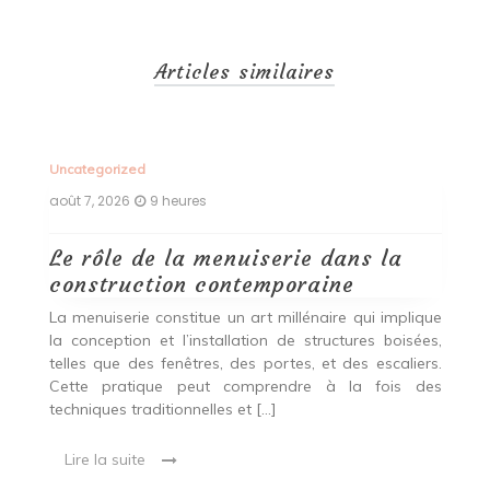
Articles similaires
Uncategorized
Un
août 7, 2026
9 heures
ao
Le rôle de la menuiserie dans la
Q
construction contemporaine
d
p
nde
La menuiserie constitue un art millénaire qui implique
r
es,
la conception et l’installation de structures boisées,
p
 Ce
telles que des fenêtres, des portes, et des escaliers.
es
Cette pratique peut comprendre à la fois des
R
techniques traditionnelles et […]
e
ma
Lire la suite
es
qu