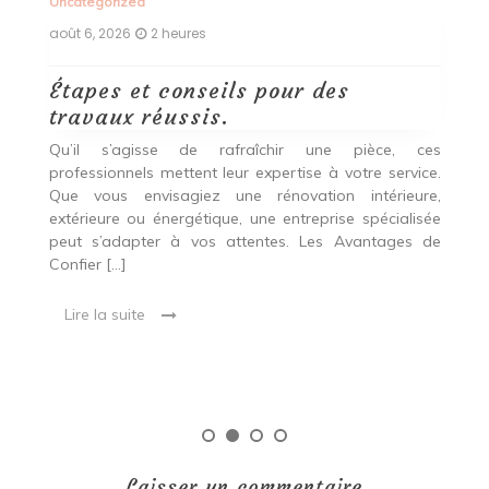
Uncategorized
Un
août 6, 2026
2 heures
ao
Étapes et conseils pour des
D
travaux réussis.
c
c
Qu’il s’agisse de rafraîchir une pièce, ces
professionnels mettent leur expertise à votre service.
L
Que vous envisagiez une rénovation intérieure,
p
extérieure ou énergétique, une entreprise spécialisée
e
t,
peut s’adapter à vos attentes. Les Avantages de
es
une
Confier […]
s
est
[…
 ce
Lire la suite
Laisser un commentaire