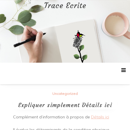
Aller
Trace Ecrite
au
contenu
Uncategorized
Expliquer simplement Détails ici
Complément d’information à propos de
Détails ici
Il évalue les déterminants de la condition physique,