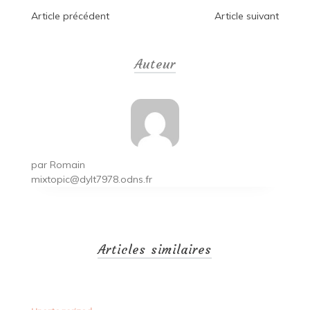
Navigation
Article précédent
Article suivant
de
Auteur
l’article
par
Romain
mixtopic@dylt7978.odns.fr
Articles similaires