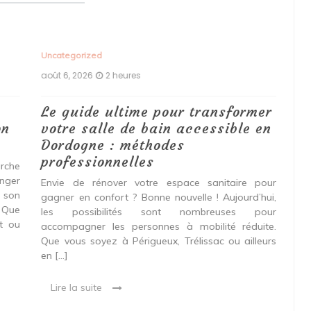
Uncategorized
Unc
août 6, 2026
2 heures
aoû
Le guide ultime pour transformer
Qu
n
votre salle de bain accessible en
d’
Dordogne : méthodes
pr
professionnelles
ré
che
pe
nger
Envie de rénover votre espace sanitaire pour
 son
gagner en confort ? Bonne nouvelle ! Aujourd’hui,
Rén
 Que
les possibilités sont nombreuses pour
est
t ou
accompagner les personnes à mobilité réduite.
une
Que vous soyez à Périgueux, Trélissac ou ailleurs
est
en […]
con
Lire la suite
L