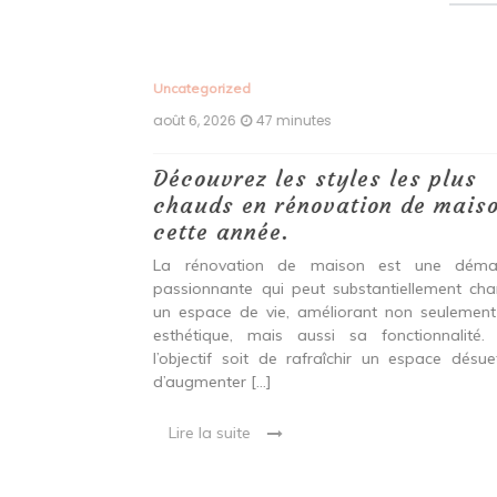
Uncategorized
août 6, 2026
47 minutes
 des
Découvrez les styles les plus
chauds en rénovation de maiso
cette année.
une pièce, ces
ertise à votre
La rénovation de maison est une démar
une rénovation
passionnante qui peut substantiellement cha
e, une entreprise
un espace de vie, améliorant non seulement
s attentes. Les
esthétique, mais aussi sa fonctionnalité.
l’objectif soit de rafraîchir un espace désue
d’augmenter […]
Lire la suite