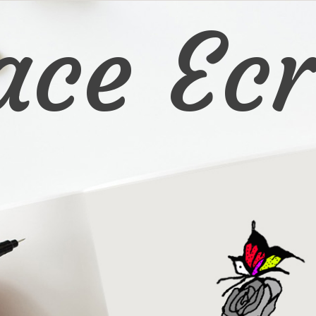
ace Ecr