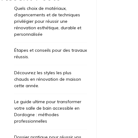
Quels choix de matériaux,
d’agencements et de techniques
privilégier pour réussir une
ategorized
Uncategorized
rénovation esthétique, durable et
t 6, 2026
24 minutes
août 6, 2026
3
personnalisée
els choix de matériaux,
Étapes et 
Étapes et conseils pour des travaux
agencements et de techniques
travaux r
réussis.
ivilégier pour réussir une
Qu’il s’agiss
novation esthétique, durable et
Découvrez les styles les plus
professionnel
rsonnalisée
chauds en rénovation de maison
service. Que 
cette année.
intérieure, exté
ovation de maison : l’alliance entre confort,
spécialisée p
hétique et performance énergétique Rénover
Avantages de C
 maison est bien plus qu’un projet technique. Il
Le guide ultime pour transformer
 essentiel de distinguer ce qui peut être
votre salle de bain accessible en
Lire la suite
servé, ce qui mérite d’être amélioré […]
Dordogne : méthodes
professionnelles
ire la suite
Dossier pratique pour réussir vos