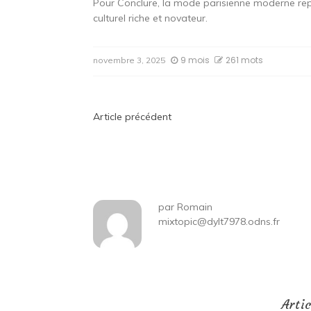
Pour Conclure, la mode parisienne moderne rep
culturel riche et novateur.
9 mois
261 mots
novembre 3, 2025
Navigation
Article précédent
de
l’article
par
Romain
mixtopic@dylt7978.odns.fr
Arti