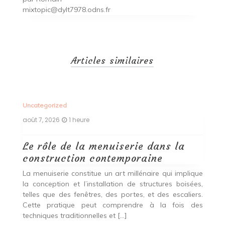
mixtopic@dylt7978.odns.fr
Articles similaires
Uncategorized
Un
août 7, 2026
1 heure
ao
Le rôle de la menuiserie dans la
Q
construction contemporaine
d
p
nde
La menuiserie constitue un art millénaire qui implique
r
es,
la conception et l’installation de structures boisées,
p
 Ce
telles que des fenêtres, des portes, et des escaliers.
es
Cette pratique peut comprendre à la fois des
R
techniques traditionnelles et […]
e