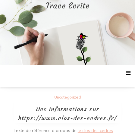
Aller
Trace Ecrite
au
contenu
Uncategorized
Des informations sur
https://www.clos-des-cedres.fr/
Texte de référence à propos de
le clos des cedres