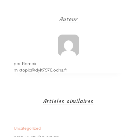
Navigation
de
Auteur
l’article
par
Romain
mixtopic@dylt7978.odns.fr
Articles similaires
Uncategorized
Un