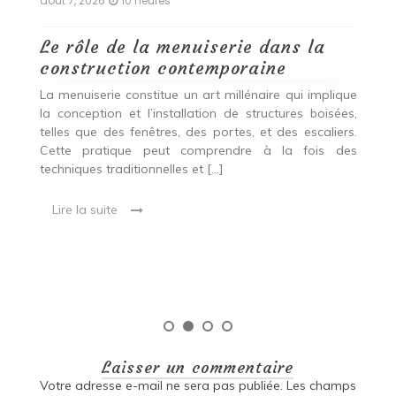
août 7, 2026
10 heures
ao
Le rôle de la menuiserie dans la
Q
construction contemporaine
d
p
nde
La menuiserie constitue un art millénaire qui implique
r
es,
la conception et l’installation de structures boisées,
p
 Ce
telles que des fenêtres, des portes, et des escaliers.
es
Cette pratique peut comprendre à la fois des
R
techniques traditionnelles et […]
e
ma
Lire la suite
es
qu
Laisser un commentaire
Votre adresse e-mail ne sera pas publiée.
Les champs