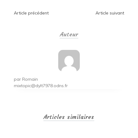
Navigation
Article précédent
Article suivant
de
Auteur
l’article
par
Romain
mixtopic@dylt7978.odns.fr
Articles similaires