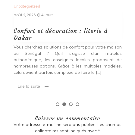
Uncategorized
Un
août 2, 2026
4 jours
ao
Confort et décoration : literie à
B
Dakar
i
our
Vous cherchez solutions de confort pour votre maison
Vo
ier
au Sénégal ? Qu’il s’agisse d’un matelas
a
oix
orthopédique, les enseignes locales proposent de
c
nombreuses options. Grâce à les multiples modèles,
u
cela devient parfois complexe de faire le […]
de
Lire la suite
Laisser un commentaire
Votre adresse e-mail ne sera pas publiée.
Les champs
obligatoires sont indiqués avec
*