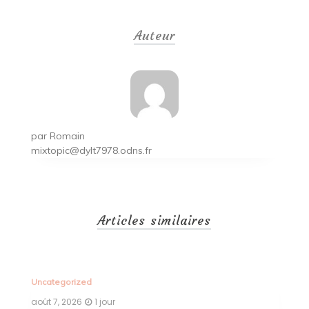
de
Auteur
l’article
par
Romain
mixtopic@dylt7978.odns.fr
Articles similaires
Uncategorized
Un
août 7, 2026
1 jour
ao