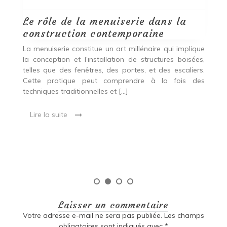
Le rôle de la menuiserie dans la
Q
construction contemporaine
d
p
nde
La menuiserie constitue un art millénaire qui implique
r
es,
la conception et l’installation de structures boisées,
p
 Ce
telles que des fenêtres, des portes, et des escaliers.
es
Cette pratique peut comprendre à la fois des
R
techniques traditionnelles et […]
e
ma
Lire la suite
es
qu
Laisser un commentaire
Votre adresse e-mail ne sera pas publiée.
Les champs
obligatoires sont indiqués avec
*