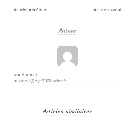
Navigation
Article précédent
Article suivant
de
Auteur
l’article
par
Romain
mixtopic@dylt7978.odns.fr
Articles similaires