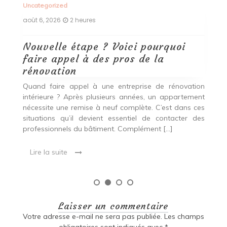
Uncategorized
Un
août 6, 2026
2 heures
ao
Nouvelle étape ? Voici pourquoi
P
faire appel à des pros de la
d
rénovation
Ce
da
se
Quand faire appel à une entreprise de rénovation
pr
un
intérieure ? Après plusieurs années, un appartement
ca
on
nécessite une remise à neuf complète. C’est dans ces
un
Que
situations qu’il devient essentiel de contacter des
professionnels du bâtiment. Complément […]
Lire la suite
Laisser un commentaire
Votre adresse e-mail ne sera pas publiée.
Les champs