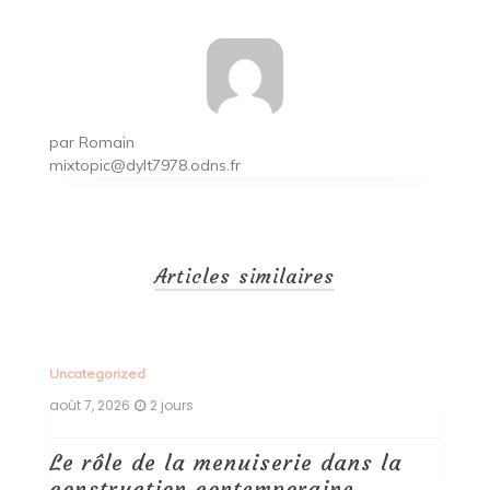
par
Romain
mixtopic@dylt7978.odns.fr
Articles similaires
Uncategorized
Un
août 7, 2026
2 jours
ao
Le rôle de la menuiserie dans la
Q
construction contemporaine
d