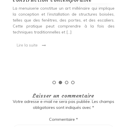
p
nde
La menuiserie constitue un art millénaire qui implique
r
es,
la conception et l’installation de structures boisées,
p
 Ce
telles que des fenêtres, des portes, et des escaliers.
es
Cette pratique peut comprendre à la fois des
R
techniques traditionnelles et […]
e
ma
Lire la suite
es
qu
Laisser un commentaire
Votre adresse e-mail ne sera pas publiée.
Les champs
obligatoires sont indiqués avec
*
Commentaire
*