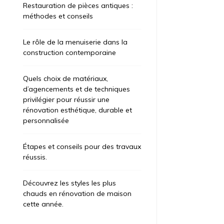
Restauration de pièces antiques :
ategorized
Uncategorized
méthodes et conseils
t 6, 2026
1 jour
août 7, 2026
7
Le rôle de la menuiserie dans la
apes et conseils pour des
Restaurat
construction contemporaine
avaux réussis.
méthodes 
Quels choix de matériaux,
’il s’agisse de rafraîchir une pièce, ces
La menuiserie
d’agencements et de techniques
fessionnels mettent leur expertise à votre
demande la c
privilégier pour réussir une
rvice. Que vous envisagiez une rénovation
structures bo
rénovation esthétique, durable et
érieure, extérieure ou énergétique, une entreprise
portes, et des 
personnalisée
cialisée peut s’adapter à vos attentes. Les
fois des te
ntages de Confier […]
contemporaines
Étapes et conseils pour des travaux
ire la suite
Lire la suite
réussis.
Découvrez les styles les plus
chauds en rénovation de maison
cette année.