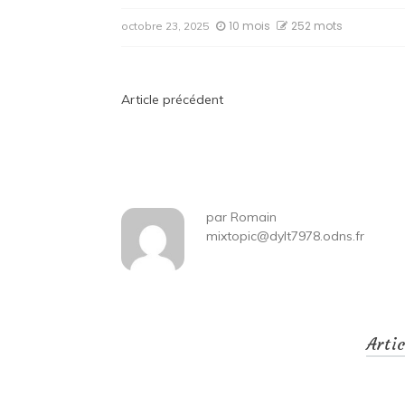
10 mois
252 mots
octobre 23, 2025
Navigation
Article précédent
de
l’article
par
Romain
mixtopic@dylt7978.odns.fr
Arti