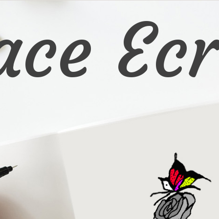
ace Ecr