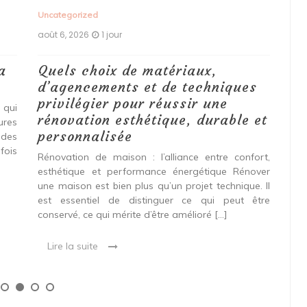
Uncategorized
Unc
août 6, 2026
1 jour
aoû
a
Quels choix de matériaux,
Ét
d’agencements et de techniques
tr
privilégier pour réussir une
 qui
Qu
rénovation esthétique, durable et
tures
pro
personnalisée
 des
se
fois
int
Rénovation de maison : l’alliance entre confort,
spé
esthétique et performance énergétique Rénover
Ava
une maison est bien plus qu’un projet technique. Il
est essentiel de distinguer ce qui peut être
L
conservé, ce qui mérite d’être amélioré […]
Lire la suite