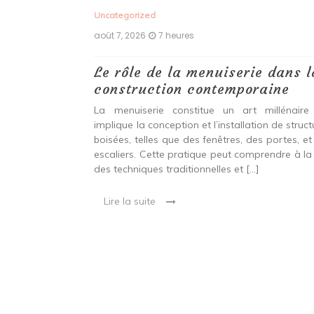
Uncategorized
août 7, 2026
7 heures
 antiques :
Le rôle de la menuiserie dans l
construction contemporaine
ine ancien qui
La menuiserie constitue un art millénaire
stallation de
implique la conception et l’installation de struc
s fenêtres, des
boisées, telles que des fenêtres, des portes, et
eut inclure à la
escaliers. Cette pratique peut comprendre à la 
ionnelles et
des techniques traditionnelles et […]
Lire la suite