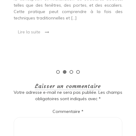
p
 Ce
telles que des fenêtres, des portes, et des escaliers.
es
Cette pratique peut comprendre à la fois des
R
techniques traditionnelles et […]
e
ma
Lire la suite
es
qu
Laisser un commentaire
Votre adresse e-mail ne sera pas publiée.
Les champs
obligatoires sont indiqués avec
*
Commentaire
*