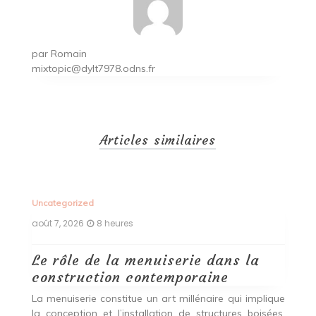
par
Romain
mixtopic@dylt7978.odns.fr
Articles similaires
Uncategorized
Un
août 7, 2026
8 heures
ao
Le rôle de la menuiserie dans la
Q
construction contemporaine
d
p
nde
La menuiserie constitue un art millénaire qui implique
r
es,
la conception et l’installation de structures boisées,