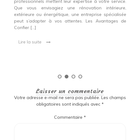
professionnels mettent leur expertise à votre service.
L
Que vous envisagiez une rénovation intérieure,
p
extérieure ou énergétique, une entreprise spécialisée
e
t,
peut s’adapter à vos attentes. Les Avantages de
es
une
Confier […]
s
est
[…
 ce
Lire la suite
Laisser un commentaire
Votre adresse e-mail ne sera pas publiée.
Les champs
obligatoires sont indiqués avec
*
Commentaire
*