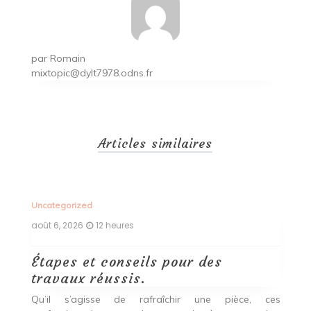
par
Romain
mixtopic@dylt7978.odns.fr
Articles similaires
Uncategorized
Un
août 6, 2026
12 heures
ao
Étapes et conseils pour des
D
travaux réussis.
c
c
Qu’il s’agisse de rafraîchir une pièce, ces