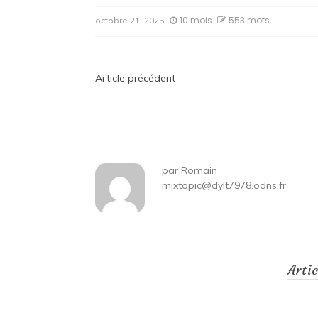
10 mois
553 mots
octobre 21, 2025
Navigation
Article précédent
de
l’article
par
Romain
mixtopic@dylt7978.odns.fr
Arti