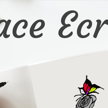
ace Ecr