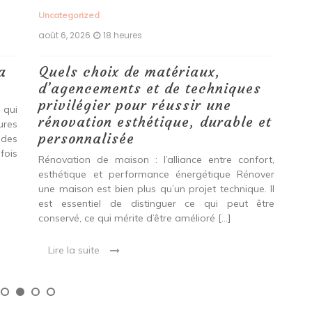
Uncategorized
Unc
août 6, 2026
18 heures
aoû
Étapes et conseils pour des
Re
s
travaux réussis.
mé
Qu’il s’agisse de rafraîchir une pièce, ces
La
 et
professionnels mettent leur expertise à votre
de
service. Que vous envisagiez une rénovation
str
intérieure, extérieure ou énergétique, une entreprise
por
ort,
spécialisée peut s’adapter à vos attentes. Les
fo
over
Avantages de Confier […]
con
. Il
être
Lire la suite
L