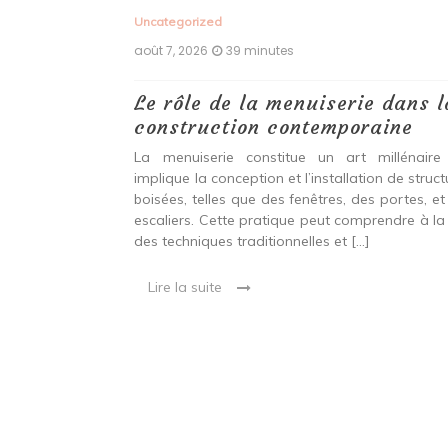
Uncategorized
août 6, 2026
18 heures
e dans la
Quels choix de matériaux,
raine
d’agencements et de technique
privilégier pour réussir une
millénaire qui
rénovation esthétique, durable
ion de structures
personnalisée
es portes, et des
rendre à la fois
Rénovation de maison : l’alliance entre conf
]
esthétique et performance énergétique Rén
une maison est bien plus qu’un projet technique
est essentiel de distinguer ce qui peut 
conservé, ce qui mérite d’être amélioré […]
Lire la suite