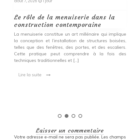
août 7, 2026
1 jour
ao
Le rôle de la menuiserie dans la
Q
construction contemporaine
d
p
nde
La menuiserie constitue un art millénaire qui implique
r
es,
la conception et l’installation de structures boisées,
p
 Ce
telles que des fenêtres, des portes, et des escaliers.
es
Cette pratique peut comprendre à la fois des
R
techniques traditionnelles et […]
e
ma
Lire la suite
es
qu
Laisser un commentaire
Votre adresse e-mail ne sera pas publiée.
Les champs