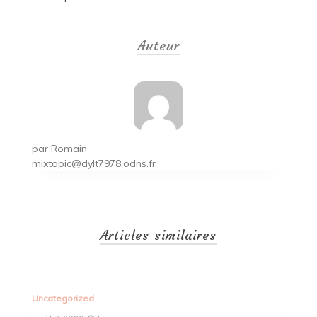
Navigation
de
Auteur
l’article
par
Romain
mixtopic@dylt7978.odns.fr
Articles similaires
Uncategorized
Un