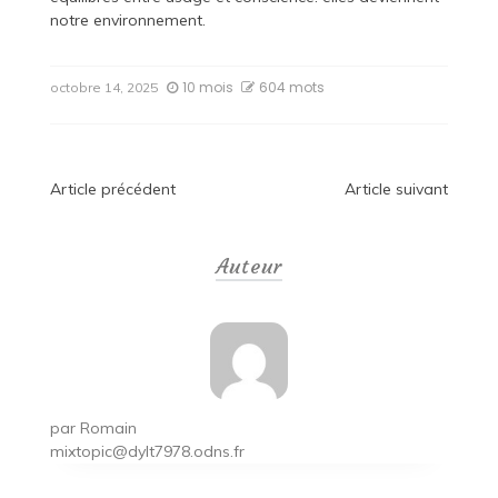
notre environnement.
10 mois
604 mots
octobre 14, 2025
Navigation
Article précédent
Article suivant
de
Auteur
l’article
par
Romain
mixtopic@dylt7978.odns.fr