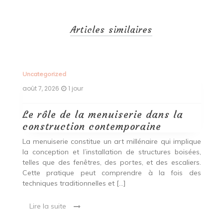
Articles similaires
Uncategorized
Un
août 7, 2026
1 jour
ao
Le rôle de la menuiserie dans la
Q
construction contemporaine
d
p
nde
La menuiserie constitue un art millénaire qui implique
r
es,
la conception et l’installation de structures boisées,
p
 Ce
telles que des fenêtres, des portes, et des escaliers.
es
Cette pratique peut comprendre à la fois des
R
techniques traditionnelles et […]
e
ma
Lire la suite
es
qu