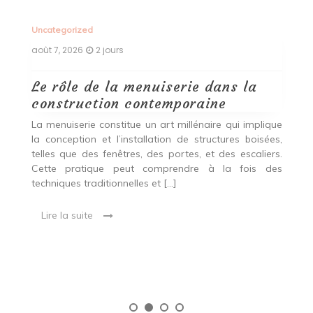
Uncategorized
Un
août 7, 2026
2 jours
ao
Le rôle de la menuiserie dans la
Q
construction contemporaine
d
p
nde
La menuiserie constitue un art millénaire qui implique
r
es,
la conception et l’installation de structures boisées,
p
 Ce
telles que des fenêtres, des portes, et des escaliers.
es
Cette pratique peut comprendre à la fois des
R
techniques traditionnelles et […]
e
ma
Lire la suite
es
qu