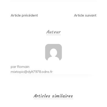
Navigation
Article précédent
Article suivant
de
Auteur
l’article
par
Romain
mixtopic@dylt7978.odns.fr
Articles similaires