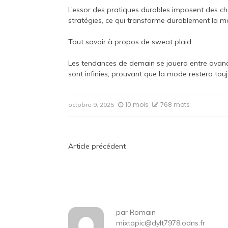
L’essor des pratiques durables imposent des c
stratégies, ce qui transforme durablement la m
Tout savoir à propos de
sweat plaid
Les tendances de demain se jouera entre avancé
sont infinies, prouvant que la mode restera tou
10 mois
768 mots
octobre 9, 2025
Navigation
Article précédent
de
l’article
par
Romain
mixtopic@dylt7978.odns.fr