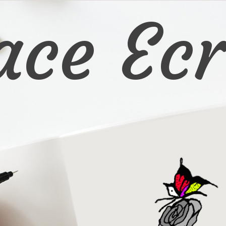
ace Ecr