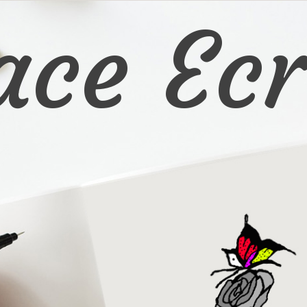
ace Ecr