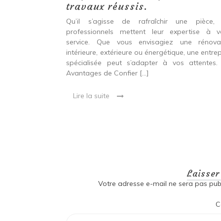
echniques
travaux réussis.
r une
Qu’il s’agisse de rafraîchir une pièce,
durable et
professionnels mettent leur expertise à v
service. Que vous envisagiez une rénova
intérieure, extérieure ou énergétique, une entrep
 entre confort,
spécialisée peut s’adapter à vos attentes.
étique Rénover
Avantages de Confier […]
et technique. Il
 qui peut être
Lire la suite
oré […]
Laisse
Votre adresse e-mail ne sera pas publ
C