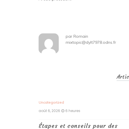
Navigation
de
l’article
par
Romain
mixtopic@dylt7978.odns.fr
Arti
Uncategorized
août 6, 2026
6 heures
ux,
Étapes et conseils pour des