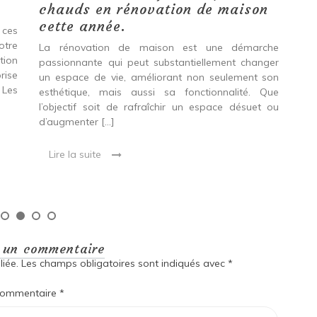
chauds en rénovation de maison
vo
cette année.
Do
 ces
pr
otre
La rénovation de maison est une démarche
tion
passionnante qui peut substantiellement changer
Env
rise
un espace de vie, améliorant non seulement son
gag
 Les
esthétique, mais aussi sa fonctionnalité. Que
le
l’objectif soit de rafraîchir un espace désuet ou
acc
d’augmenter […]
Que
en 
Lire la suite
L
r un commentaire
iée.
Les champs obligatoires sont indiqués avec
*
ommentaire
*