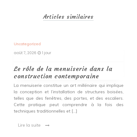
Articles similaires
Uncategorized
Un
août 7, 2026
1 jour
ao
Le rôle de la menuiserie dans la
Q
construction contemporaine
d
p
nde
La menuiserie constitue un art millénaire qui implique
r
es,
la conception et l’installation de structures boisées,
p
 Ce
telles que des fenêtres, des portes, et des escaliers.
es
Cette pratique peut comprendre à la fois des
R
techniques traditionnelles et […]
e
ma
Lire la suite
es
qu