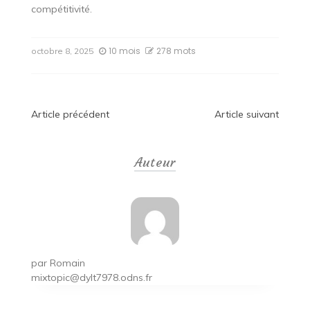
compétitivité.
10 mois
278 mots
octobre 8, 2025
Navigation
Article précédent
Article suivant
de
Auteur
l’article
par
Romain
mixtopic@dylt7978.odns.fr