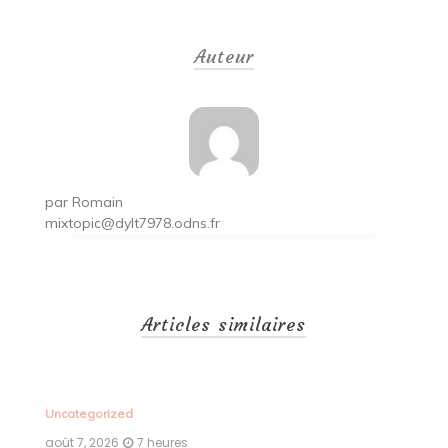
de
Auteur
l’article
par
Romain
mixtopic@dylt7978.odns.fr
Articles similaires
Uncategorized
Un
août 7, 2026
7 heures
ao