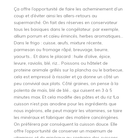
Ça offre l’opportunité de faire les acheminement d’un
coup et d’éviter ainsi les allers-retours au
supermarché. On fait des réserves en conservateur
tous les basiques dans le congélateur. par exemple,
allium porrum et caïeu émincés, herbes aromatiques…
Dans le frigo : cuisse, œufs, mixture récente,
parmesan ou fromage râpé, breuvage, beurre,
yaourts… Et dans le placard : huile d’olive, épice,
levure, raviolis, blé, riz… Poissons ou hâtelet de
proteine animale grillés sur la plancha ou le barbecue,
cela est empressé à rissoler et ça donne un côté un
peu convivial aux plats. Côté graines, on pense à la
polenta de maïs, blé de blé… qui cuisent en 3 à 5
minutes max. Et cela modifie des pâtes et du riz !La
cuisson n’est pas anodine pour les ingrédients que
nous ingérons, elle peut maigrir les vitamines, se taire
les minéraux et fabriquer des matière cancérigènes.
On préférera par conséquent la cuisson douce. Elle
offre l’opportunité de conserver un maximum de
vitamines et de minéraux au contraire des cuissons