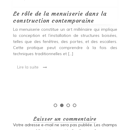
Le rôle de la menuiserie dans la
Q
construction contemporaine
d
p
nde
La menuiserie constitue un art millénaire qui implique
r
es,
la conception et l’installation de structures boisées,
p
 Ce
telles que des fenêtres, des portes, et des escaliers.
es
Cette pratique peut comprendre à la fois des
R
techniques traditionnelles et […]
e
ma
Lire la suite
es
qu
Laisser un commentaire
Votre adresse e-mail ne sera pas publiée.
Les champs