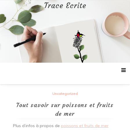
Aller
Trace Ecrite
au
contenu
Uncategorized
Tout savoir sur poissons et fruits
de mer
Plus d’infos à propos de
poissons et fruits de mer