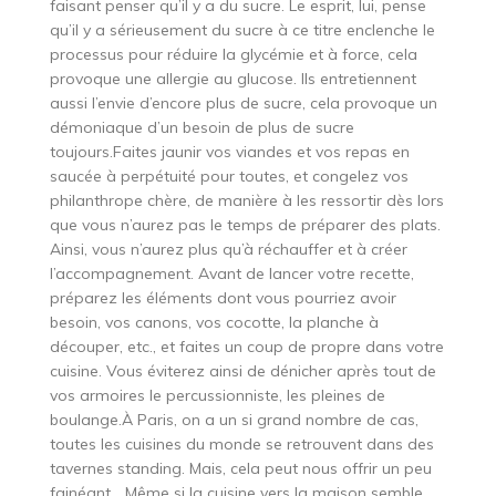
faisant penser qu’il y a du sucre. Le esprit, lui, pense
qu’il y a sérieusement du sucre à ce titre enclenche le
processus pour réduire la glycémie et à force, cela
provoque une allergie au glucose. Ils entretiennent
aussi l’envie d’encore plus de sucre, cela provoque un
démoniaque d’un besoin de plus de sucre
toujours.Faites jaunir vos viandes et vos repas en
saucée à perpétuité pour toutes, et congelez vos
philanthrope chère, de manière à les ressortir dès lors
que vous n’aurez pas le temps de préparer des plats.
Ainsi, vous n’aurez plus qu’à réchauffer et à créer
l’accompagnement. Avant de lancer votre recette,
préparez les éléments dont vous pourriez avoir
besoin, vos canons, vos cocotte, la planche à
découper, etc., et faites un coup de propre dans votre
cuisine. Vous éviterez ainsi de dénicher après tout de
vos armoires le percussionniste, les pleines de
boulange.À Paris, on a un si grand nombre de cas,
toutes les cuisines du monde se retrouvent dans des
tavernes standing. Mais, cela peut nous offrir un peu
fainéant… Même si la cuisine vers la maison semble