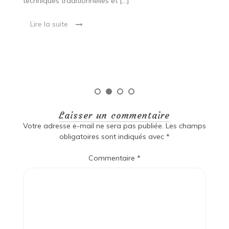
techniques traditionnelles et […]
e
ma
Lire la suite
es
qu
Laisser un commentaire
Votre adresse e-mail ne sera pas publiée.
Les champs
obligatoires sont indiqués avec
*
Commentaire
*