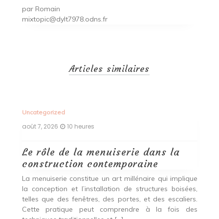
par
Romain
mixtopic@dylt7978.odns.fr
Articles similaires
Uncategorized
Un
août 7, 2026
10 heures
ao
Le rôle de la menuiserie dans la
Q
construction contemporaine
d
p
nde
La menuiserie constitue un art millénaire qui implique
r
es,
la conception et l’installation de structures boisées,
p
 Ce
telles que des fenêtres, des portes, et des escaliers.
es
Cette pratique peut comprendre à la fois des
R