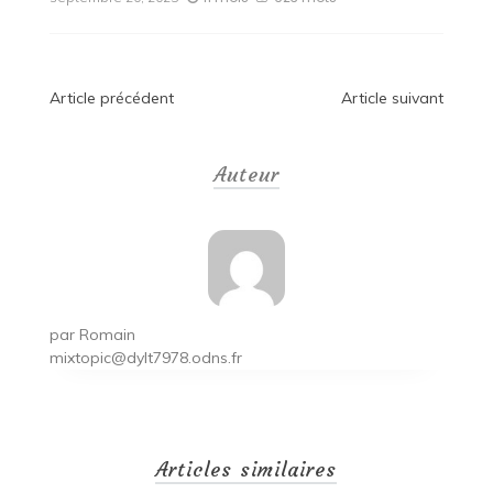
Navigation
Article précédent
Article suivant
de
Auteur
l’article
par
Romain
mixtopic@dylt7978.odns.fr
Articles similaires