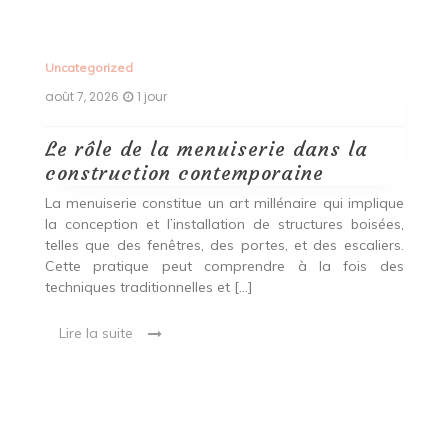
Uncategorized
Un
août 7, 2026
1 jour
ao
Le rôle de la menuiserie dans la
Q
construction contemporaine
d
p
nde
La menuiserie constitue un art millénaire qui implique
r
es,
la conception et l’installation de structures boisées,
p
 Ce
telles que des fenêtres, des portes, et des escaliers.
es
Cette pratique peut comprendre à la fois des
R
techniques traditionnelles et […]
e
ma
Lire la suite
es
qu