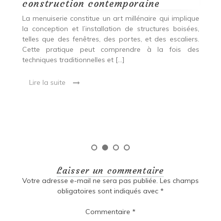
construction contemporaine
d
p
nde
La menuiserie constitue un art millénaire qui implique
r
es,
la conception et l’installation de structures boisées,
p
 Ce
telles que des fenêtres, des portes, et des escaliers.
es
Cette pratique peut comprendre à la fois des
R
techniques traditionnelles et […]
e
ma
Lire la suite
es
qu
Laisser un commentaire
Votre adresse e-mail ne sera pas publiée.
Les champs
obligatoires sont indiqués avec
*
Commentaire
*