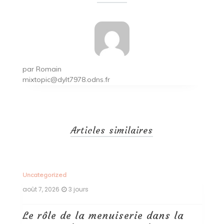
l’article
par
Romain
mixtopic@dylt7978.odns.fr
Articles similaires
Uncategorized
Un
août 7, 2026
3 jours
ao
Le rôle de la menuiserie dans la
Q