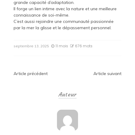
grande capacité d’adaptation.
Il forge un lien intime avec la nature et une meilleure
connaissance de soi-même.
C’est aussi rejoindre une communauté passionnée
par la mer la glisse et le dépassement personnel.
11 mois
676 mots
septembre 13, 2025
Navigation
Article précédent
Article suivant
de
Auteur
l’article