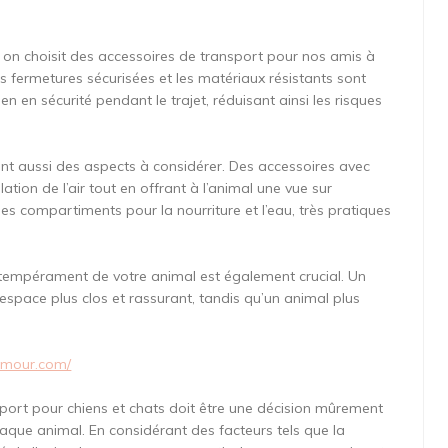
d on choisit des accessoires de transport pour nos amis à
es fermetures sécurisées et les matériaux résistants sont
en en sécurité pendant le trajet, réduisant ainsi les risques
re sont aussi des aspects à considérer. Des accessoires avec
ation de l’air tout en offrant à l’animal une vue sur
 des compartiments pour la nourriture et l’eau, très pratiques
u tempérament de votre animal est également crucial. Un
 espace plus clos et rassurant, tandis qu’un animal plus
damour.com/
nsport pour chiens et chats doit être une décision mûrement
haque animal. En considérant des facteurs tels que la