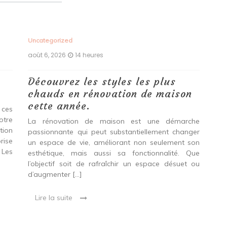
Uncategorized
Unc
août 6, 2026
14 heures
aoû
Découvrez les styles les plus
Le
chauds en rénovation de maison
vo
cette année.
Do
 ces
pr
otre
La rénovation de maison est une démarche
tion
passionnante qui peut substantiellement changer
Env
rise
un espace de vie, améliorant non seulement son
gag
 Les
esthétique, mais aussi sa fonctionnalité. Que
le
l’objectif soit de rafraîchir un espace désuet ou
acc
d’augmenter […]
Que
en 
Lire la suite
L