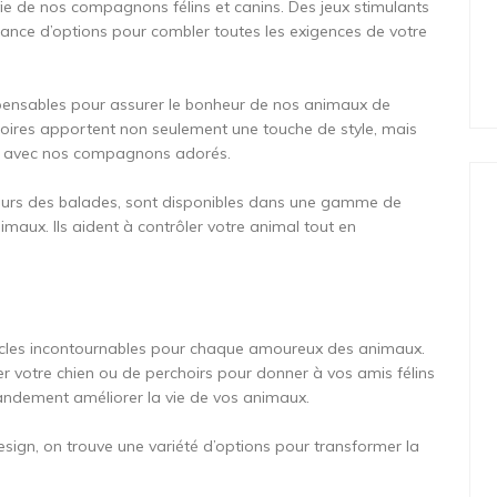
 vie de nos compagnons félins et canins. Des jeux stimulants
dance d’options pour combler toutes les exigences de votre
spensables pour assurer le bonheur de nos animaux de
soires apportent non seulement une touche de style, mais
ons avec nos compagnons adorés.
u cours des balades, sont disponibles dans une gamme de
maux. Ils aident à contrôler votre animal tout en
ticles incontournables pour chaque amoureux des animaux.
r votre chien ou de perchoirs pour donner à vos amis félins
andement améliorer la vie de vos animaux.
esign, on trouve une variété d’options pour transformer la