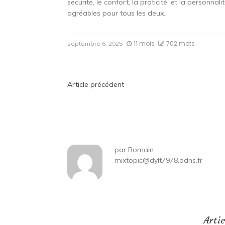
sécurité, le confort, la praticité, et la personn
agréables pour tous les deux.
11 mois
702 mots
septembre 6, 2025
Navigation
Article précédent
de
l’article
par
Romain
mixtopic@dylt7978.odns.fr
Arti