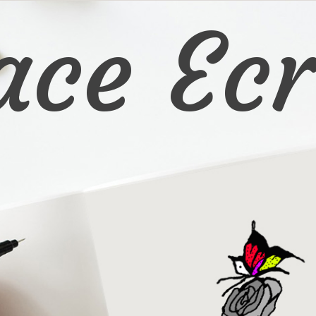
ace Ecr