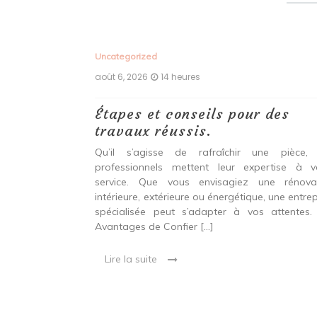
Uncategorized
août 6, 2026
14 heures
ux,
Étapes et conseils pour des
echniques
travaux réussis.
r une
Qu’il s’agisse de rafraîchir une pièce,
durable et
professionnels mettent leur expertise à v
service. Que vous envisagiez une rénova
intérieure, extérieure ou énergétique, une entrep
 entre confort,
spécialisée peut s’adapter à vos attentes.
étique Rénover
Avantages de Confier […]
et technique. Il
 qui peut être
Lire la suite
oré […]