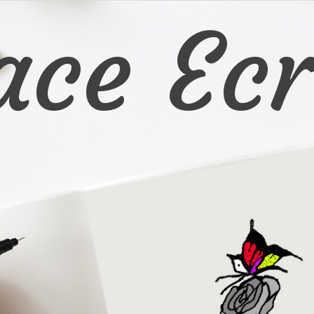
ace Ecr