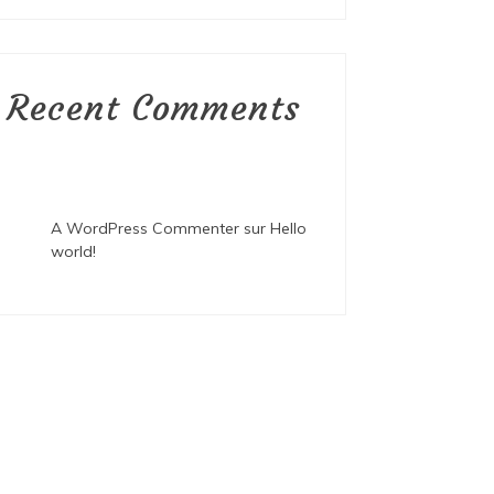
Recent Comments
A WordPress Commenter
sur
Hello
world!
ategorized
Uncategorized
t 6, 2026
1 jour
août 7, 2026
1