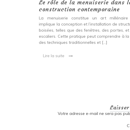
 antiques :
Le rôle de la menuiserie dans l
construction contemporaine
ine ancien qui
La menuiserie constitue un art millénaire
stallation de
implique la conception et l’installation de struc
s fenêtres, des
boisées, telles que des fenêtres, des portes, et
eut inclure à la
escaliers. Cette pratique peut comprendre à la 
ionnelles et
des techniques traditionnelles et […]
Lire la suite
Laisse
Votre adresse e-mail ne sera pas publ
C