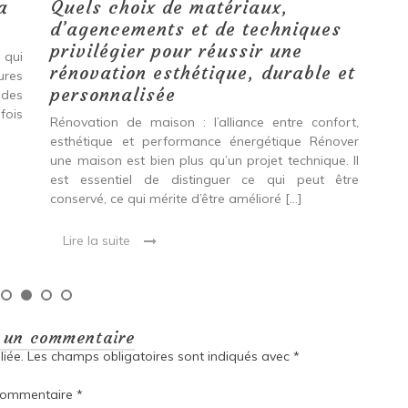
a
Quels choix de matériaux,
Ét
d’agencements et de techniques
tr
privilégier pour réussir une
 qui
Qu
rénovation esthétique, durable et
tures
pro
personnalisée
 des
se
fois
int
Rénovation de maison : l’alliance entre confort,
spé
esthétique et performance énergétique Rénover
Ava
une maison est bien plus qu’un projet technique. Il
est essentiel de distinguer ce qui peut être
L
conservé, ce qui mérite d’être amélioré […]
Lire la suite
r un commentaire
iée.
Les champs obligatoires sont indiqués avec
*
ommentaire
*