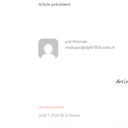
Navigation
Article précédent
de
l’article
par
Romain
mixtopic@dylt7978.odns.fr
Arti
Uncategorized
août 7, 2026
12 heures