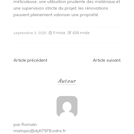
méticuleuse, une utilisation prudente des matériaux et
une supervision stricte du projet, les rénovations
peuvent pleinement valoriser une propriété.
11 mois
436 mots
septembre 3, 2025
Navigation
Article précédent
Article suivant
de
Auteur
l’article
par
Romain
mixtopic@dylt7978.odns.fr