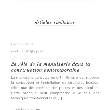
Articles similaires
Uncategorized
Un
août 7, 2026
2 jours
ao
Le rôle de la menuiserie dans la
Q
construction contemporaine
d
p
nde
La menuiserie constitue un art millénaire qui implique
r
es,
la conception et l’installation de structures boisées,
p
 Ce
telles que des fenêtres, des portes, et des escaliers.
es
Cette pratique peut comprendre à la fois des
R
techniques traditionnelles et […]
e
ma
Lire la suite