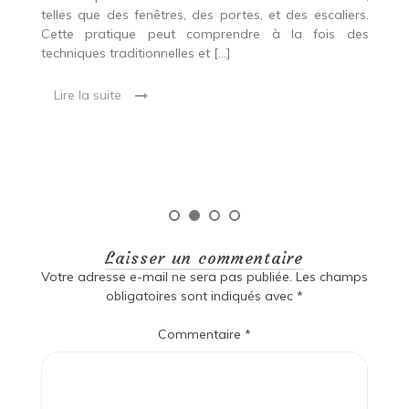
p
 Ce
telles que des fenêtres, des portes, et des escaliers.
es
Cette pratique peut comprendre à la fois des
R
techniques traditionnelles et […]
e
ma
Lire la suite
es
qu
Laisser un commentaire
Votre adresse e-mail ne sera pas publiée.
Les champs
obligatoires sont indiqués avec
*
Commentaire
*