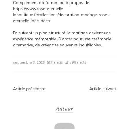
Complément d’information à propos de
https://www.rose-eternelle-
laboutique.fr/collections/decoration-mariage-rose-
eternelle-idee-deco
En suivant un plan structuré, le mariage devient une
expérience mémorable. D’opter pour une cérémonie
alternative, de créer des souvenirs inoubliables.
11 mois
798 mots
septembre 3, 2025
Navigation
Article précédent
Article suivant
de
Auteur
l’article