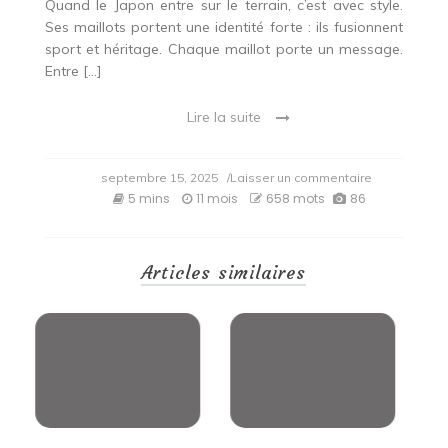
Quand le Japon entre sur le terrain, c’est avec style.
Ses maillots portent une identité forte : ils fusionnent
sport et héritage. Chaque maillot porte un message.
Entre […]
Lire la suite
on
septembre 15, 2025
/Laisser un commentaire
Les
5 mins
11 mois
658 mots
86
maillots
du
Japon
qui
Articles similaires
font
vibrer
les
fans
de
l’année