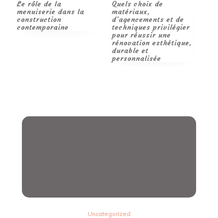
Quels choix de
Étapes et conseils
R
matériaux,
pour des travaux
p
d’agencements et de
réussis.
m
techniques privilégier
pour réussir une
rénovation esthétique,
durable et
personnalisée
Uncategorized