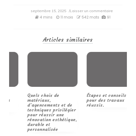
on
septembre 15, 2025
/Laisser un commentaire
Explorez
4 mins
11 mois
542 mots
91
les
nouveaux
kits
de
Articles similaires
foot
nippons
aux
influences
japonaises
Quels choix de
Étapes et conseils
R
matériaux,
pour des travaux
p
d’agencements et de
réussis.
m
techniques privilégier
pour réussir une
rénovation esthétique,
durable et
personnalisée