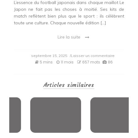
L’essence du football japonais dans chaque maillot Le
Japon ne fait pas les choses à moitié. Ses kits de
match reflètent bien plus que le sport : ils célèbrent
toute une culture. Chaque nouvelle édition […]
Lire la suite
on
septembre 15, 2025
/Laisser un commentaire
Entre
5 mins
11 mois
657 mots
86
manga,
samouraïs
et
ballon
Articles similaires
rond
avec
les
plus
beaux
maillots
du
Japon