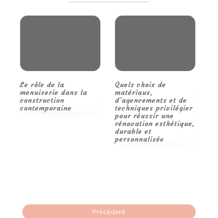
la
Valeur
de
vos
Investissem
Quels choix de
Étapes et conseils
R
matériaux,
pour des travaux
p
d’agencements et de
réussis.
m
techniques privilégier
pour réussir une
rénovation esthétique,
durable et
personnalisée
Pagination
Précédent