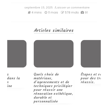
on
septembre 15, 2025
/Laisser un commentaire
Vous
4 mins
11 mois
578 mots
91
allez
craquer
pour
le
Articles similaires
style
foot
du
Japon
design
culture
nippone
Quels choix de
Étapes et conseils
R
matériaux,
pour des travaux
p
d’agencements et de
réussis.
m
techniques privilégier
pour réussir une
rénovation esthétique,
durable et
personnalisée