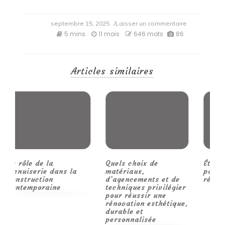
on
septembre 15, 2025
/Laisser un commentaire
Plongez
5 mins
11 mois
646 mots
86
dans
les
maillots
japonais
Articles similaires
mêlant
culture
et
passion
du
foot
Quels choix de
Étapes et conseils
R
matériaux,
pour des travaux
p
d’agencements et de
réussis.
m
techniques privilégier
pour réussir une
rénovation esthétique,
durable et
personnalisée