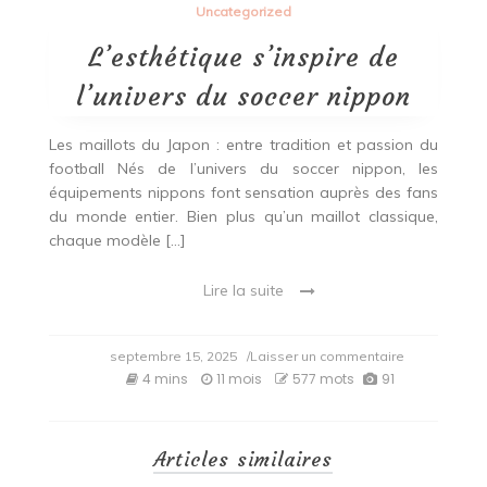
Uncategorized
L’esthétique s’inspire de
l’univers du soccer nippon
Les maillots du Japon : entre tradition et passion du
football Nés de l’univers du soccer nippon, les
équipements nippons font sensation auprès des fans
du monde entier. Bien plus qu’un maillot classique,
chaque modèle […]
Lire la suite
on
septembre 15, 2025
/Laisser un commentaire
L’esthétique
4 mins
11 mois
577 mots
91
s’inspire
de
l’univers
du
Articles similaires
soccer