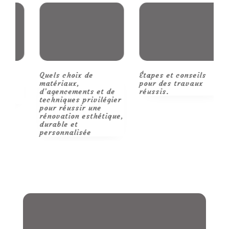
et
de
son
football
Quels choix de
Étapes et conseils
R
matériaux,
pour des travaux
p
d’agencements et de
réussis.
m
techniques privilégier
pour réussir une
rénovation esthétique,
durable et
personnalisée