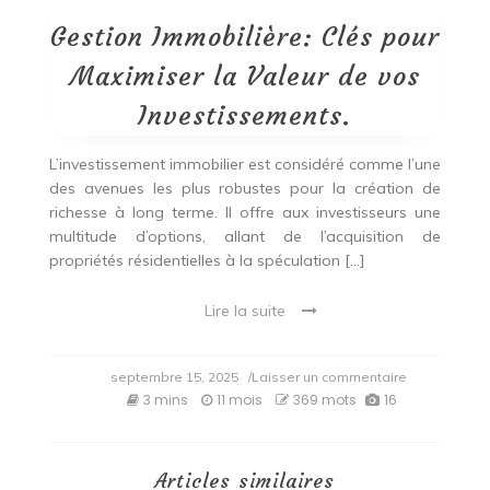
Gestion Immobilière: Clés pour
Maximiser la Valeur de vos
Investissements.
L’investissement immobilier est considéré comme l’une
des avenues les plus robustes pour la création de
richesse à long terme. Il offre aux investisseurs une
multitude d’options, allant de l’acquisition de
propriétés résidentielles à la spéculation […]
Lire la suite
on
septembre 15, 2025
/Laisser un commentaire
Gestion
3 mins
11 mois
369 mots
16
Immobilière:
Clés
pour
Maximiser
Articles similaires