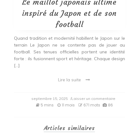
Le maillot japonais ultime
inspiré du Japon et de son
football
Quand tradition et modernité habillent le Japon sur le
terrain Le Japon ne se contente pas de jouer au
football. Ses tenues officielles portent une identité
forte : ils fusionnent sport et héritage. Chaque design
[…]
Lire la suite
on
septembre 15, 2025
/Laisser un commentaire
Le
5 mins
11 mois
671 mots
86
maillot
japonais
ultime
inspiré
Articles similaires
du
Japon