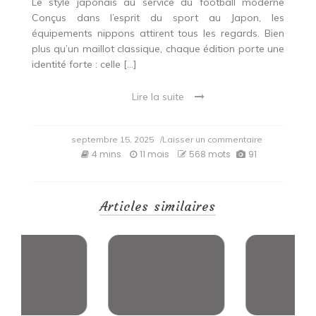
Le style japonais au service du football moderne
Conçus dans l’esprit du sport au Japon, les
équipements nippons attirent tous les regards. Bien
plus qu’un maillot classique, chaque édition porte une
identité forte : celle […]
Lire la suite
on
septembre 15, 2025
/Laisser un commentaire
Comment
4 mins
11 mois
568 mots
91
les
maillots
du
Japon
Articles similaires
sont
les
plus
stylés
du
football
mondial