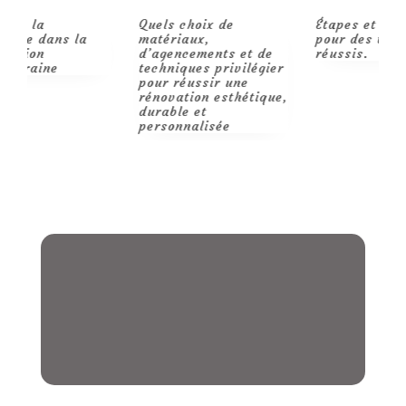
Quels choix de
Étapes et conseils
R
matériaux,
pour des travaux
p
d’agencements et de
réussis.
m
techniques privilégier
pour réussir une
rénovation esthétique,
durable et
personnalisée