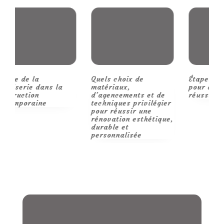
nippon
Quels choix de
Étapes et conseils
R
matériaux,
pour des travaux
p
d’agencements et de
réussis.
m
techniques privilégier
pour réussir une
rénovation esthétique,
durable et
personnalisée