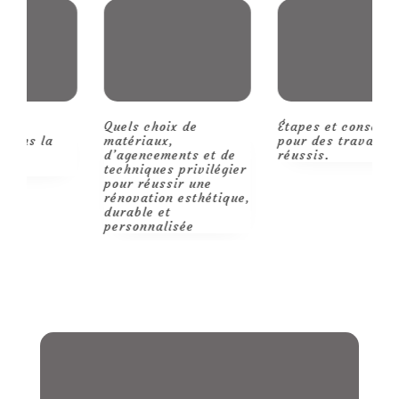
Quels choix de
Étapes et conseils
R
matériaux,
pour des travaux
p
d’agencements et de
réussis.
m
techniques privilégier
pour réussir une
rénovation esthétique,
durable et
personnalisée