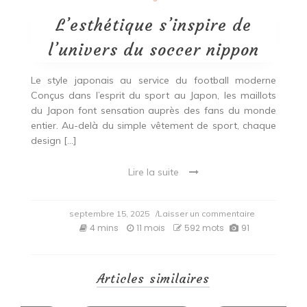
L’esthétique s’inspire de
l’univers du soccer nippon
Le style japonais au service du football moderne
Conçus dans l’esprit du sport au Japon, les maillots
du Japon font sensation auprès des fans du monde
entier. Au-delà du simple vêtement de sport, chaque
design […]
Lire la suite
on
septembre 15, 2025
/Laisser un commentaire
L’esthétique
4 mins
11 mois
592 mots
91
s’inspire
de
l’univers
du
Articles similaires
soccer
nippon