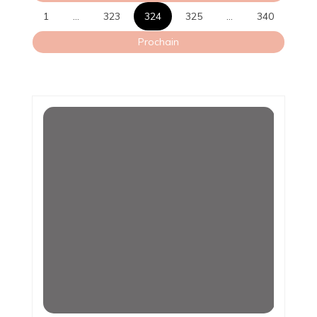
des
1
…
323
324
325
…
340
publications
Prochain