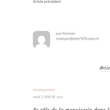
Navigation
Article précédent
de
l’article
par
Romain
mixtopic@dylt7978.odns.fr
Arti
Uncategorized
août 7, 2026
1 jour
 antiques :
Le rôle de la menuiserie dans l