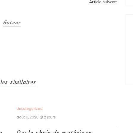
Article suivant
Auteur
cles similaires
Uncategorized
Unc
août 6, 2026
2 jours
aoû
a
Quels choix de matériaux,
Ét