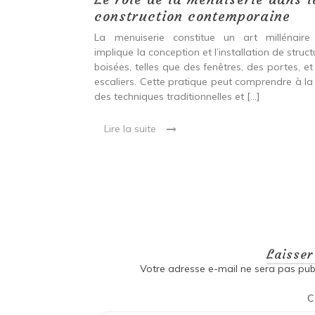
construction contemporaine
ine ancien qui
La menuiserie constitue un art millénaire
stallation de
implique la conception et l’installation de struc
s fenêtres, des
boisées, telles que des fenêtres, des portes, et
eut inclure à la
escaliers. Cette pratique peut comprendre à la 
ionnelles et
des techniques traditionnelles et […]
Lire la suite
Laisse
Votre adresse e-mail ne sera pas publ
C