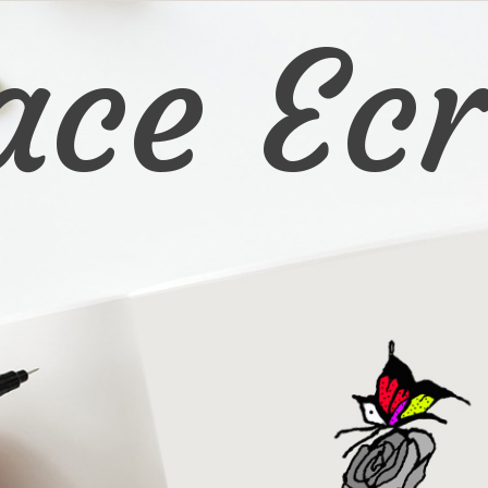
ace Ecr