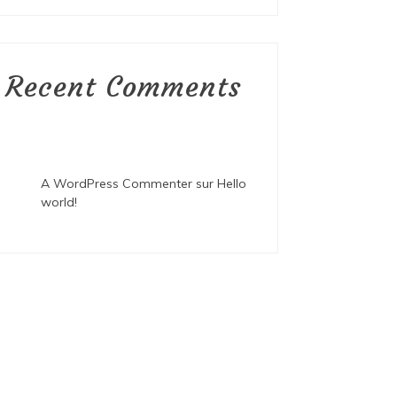
Recent Comments
A WordPress Commenter
sur
Hello
world!
ategorized
Uncategorized
t 6, 2026
2 jours
août 7, 2026
1 
apes et conseils pour des
Restaurat