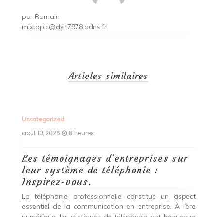
par
Romain
mixtopic@dylt7978.odns.fr
Articles similaires
Uncategorized
Un
août 10, 2026
8 heures
ao
Les témoignages d’entreprises sur
L
leur système de téléphonie :
t
Inspirez-vous.
T
ial
La téléphonie professionnelle constitue un aspect
L
es
essentiel de la communication en entreprise. À l’ère
e
nnu
numérique, les systèmes de téléphonie ont beaucoup
l