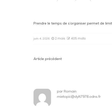
Prendre le temps de s’organiser permet de limite
2 mois
405 mots
juin 4, 2026
Navigation
Article précédent
de
l’article
par
Romain
mixtopic@dylt7978.odns.fr