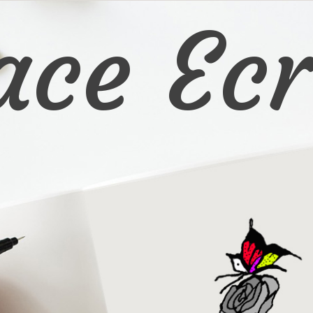
ace Ecr