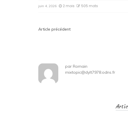
2 mois
505 mots
juin 4, 2026
Navigation
Article précédent
de
l’article
par
Romain
mixtopic@dylt7978.odns.fr
Arti