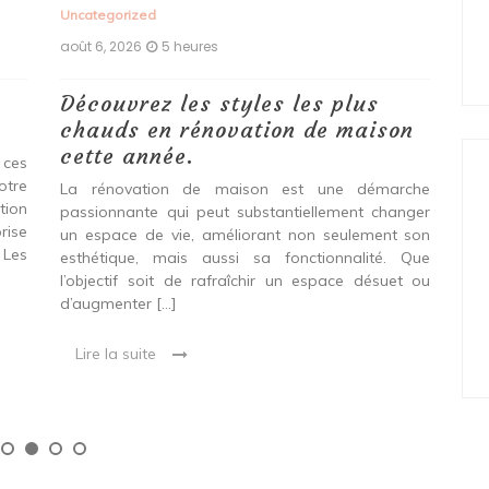
Uncategorized
Unc
août 6, 2026
5 heures
aoû
Découvrez les styles les plus
Le
chauds en rénovation de maison
vo
cette année.
Do
 ces
pr
otre
La rénovation de maison est une démarche
tion
passionnante qui peut substantiellement changer
Env
rise
un espace de vie, améliorant non seulement son
gag
 Les
esthétique, mais aussi sa fonctionnalité. Que
le
l’objectif soit de rafraîchir un espace désuet ou
acc
d’augmenter […]
Que
en 
Lire la suite
L