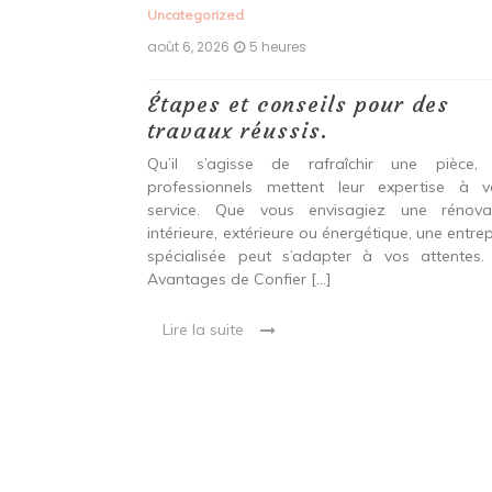
Uncategorized
août 6, 2026
5 heures
ux,
Étapes et conseils pour des
echniques
travaux réussis.
r une
Qu’il s’agisse de rafraîchir une pièce,
durable et
professionnels mettent leur expertise à v
service. Que vous envisagiez une rénova
intérieure, extérieure ou énergétique, une entrep
 entre confort,
spécialisée peut s’adapter à vos attentes.
étique Rénover
Avantages de Confier […]
et technique. Il
 qui peut être
Lire la suite
oré […]