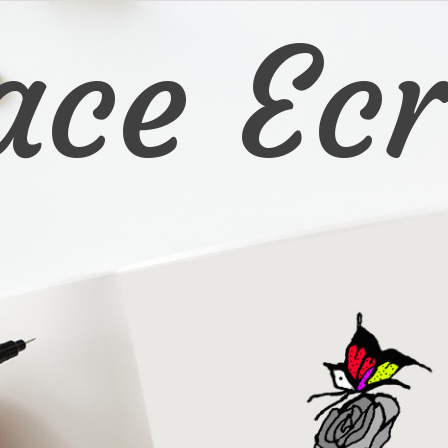
ace Ecr