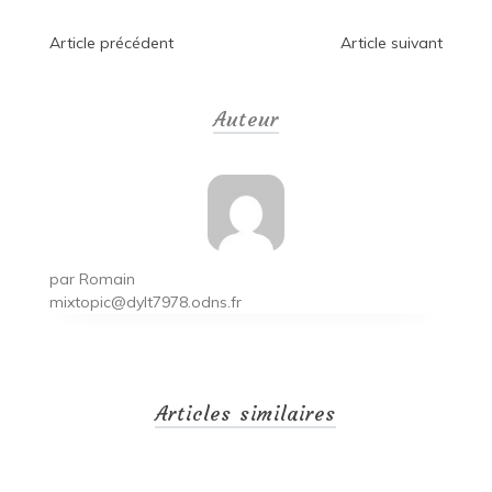
Navigation
Article précédent
Article suivant
de
Auteur
l’article
par
Romain
mixtopic@dylt7978.odns.fr
Articles similaires