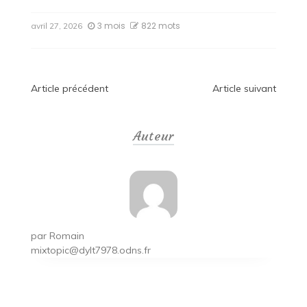
3 mois
822 mots
avril 27, 2026
Navigation
Article précédent
Article suivant
de
Auteur
l’article
par
Romain
mixtopic@dylt7978.odns.fr