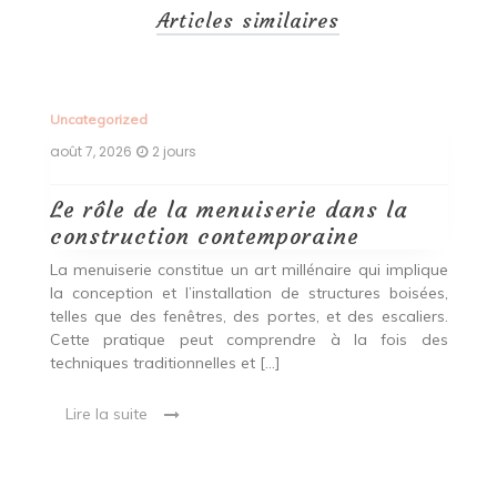
Articles similaires
Uncategorized
Un
août 7, 2026
2 jours
ao
Le rôle de la menuiserie dans la
Q
construction contemporaine
d
p
nde
La menuiserie constitue un art millénaire qui implique
r
es,
la conception et l’installation de structures boisées,
p
 Ce
telles que des fenêtres, des portes, et des escaliers.
es
Cette pratique peut comprendre à la fois des
R
techniques traditionnelles et […]
e
ma
Lire la suite
es
qu