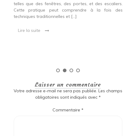
p
 Ce
telles que des fenêtres, des portes, et des escaliers.
es
Cette pratique peut comprendre à la fois des
R
techniques traditionnelles et […]
e
ma
Lire la suite
es
qu
Laisser un commentaire
Votre adresse e-mail ne sera pas publiée.
Les champs
obligatoires sont indiqués avec
*
Commentaire
*