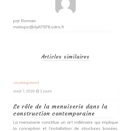
par
Romain
mixtopic@dylt7978.odns.fr
Articles similaires
Uncategorized
Un
août 7, 2026
2 jours
ao
Le rôle de la menuiserie dans la
Q
construction contemporaine
d
p
nde
La menuiserie constitue un art millénaire qui implique
r
es,
la conception et l’installation de structures boisées,