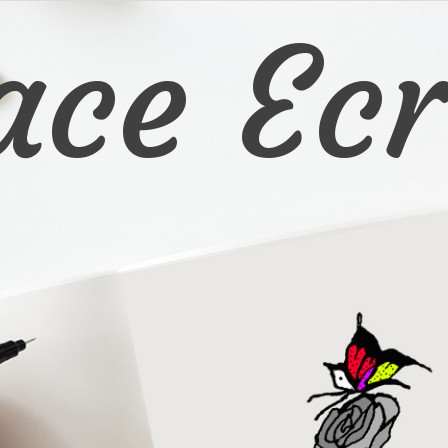
ace Ecr