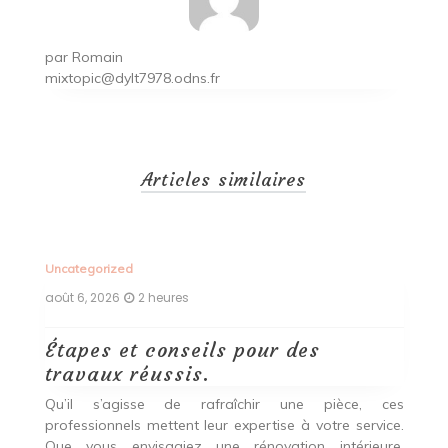
par
Romain
mixtopic@dylt7978.odns.fr
Articles similaires
Uncategorized
Un
août 6, 2026
2 heures
ao
Étapes et conseils pour des
D
travaux réussis.
c
c
Qu’il s’agisse de rafraîchir une pièce, ces
professionnels mettent leur expertise à votre service.
L
Que vous envisagiez une rénovation intérieure,