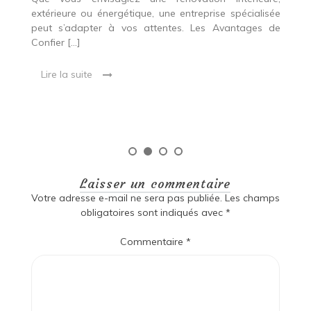
p
extérieure ou énergétique, une entreprise spécialisée
e
t,
peut s’adapter à vos attentes. Les Avantages de
es
une
Confier […]
s
est
[…
 ce
Lire la suite
Laisser un commentaire
Votre adresse e-mail ne sera pas publiée.
Les champs
obligatoires sont indiqués avec
*
Commentaire
*