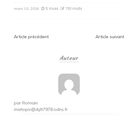
5 mois
761 mots
mars 10, 2026
Navigation
Article précédent
Article suivant
de
Auteur
l’article
par
Romain
mixtopic@dylt7978.odns.fr