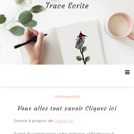
Aller
Trace Ecrite
au
contenu
Uncategorized
Vous allez tout savoir Cliquez ici
Source à propos de
Cliquez ici
Avant de commencer votre ménage, réfléchissez à