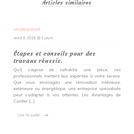
Articles similaires
Uncategorized
Un
août 6, 2026
2 jours
ao
Étapes et conseils pour des
R
travaux réussis.
m
Qu’il s’agisse de rafraîchir une pièce, ces
La
professionnels mettent leur expertise à votre service.
la
Que vous envisagiez une rénovation intérieure,
in
extérieure ou énergétique, une entreprise spécialisée
m
t,
peut s’adapter à vos attentes. Les Avantages de
tr
une
Confier […]
est
 ce
Lire la suite