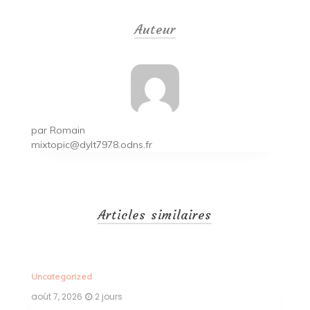
de
Auteur
l’article
par
Romain
mixtopic@dylt7978.odns.fr
Articles similaires
Uncategorized
Un
août 7, 2026
2 jours
ao