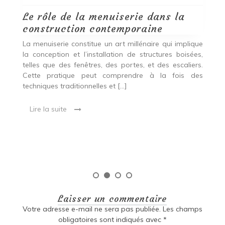
Le rôle de la menuiserie dans la
Q
construction contemporaine
d
p
nde
La menuiserie constitue un art millénaire qui implique
r
es,
la conception et l’installation de structures boisées,
p
 Ce
telles que des fenêtres, des portes, et des escaliers.
es
Cette pratique peut comprendre à la fois des
R
techniques traditionnelles et […]
e
ma
Lire la suite
es
qu
Laisser un commentaire
Votre adresse e-mail ne sera pas publiée.
Les champs
obligatoires sont indiqués avec
*