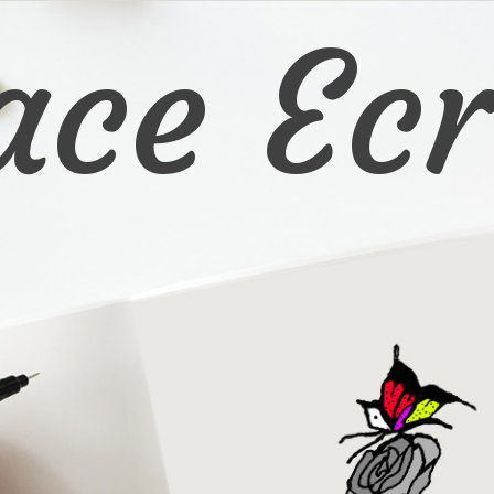
ace Ecr