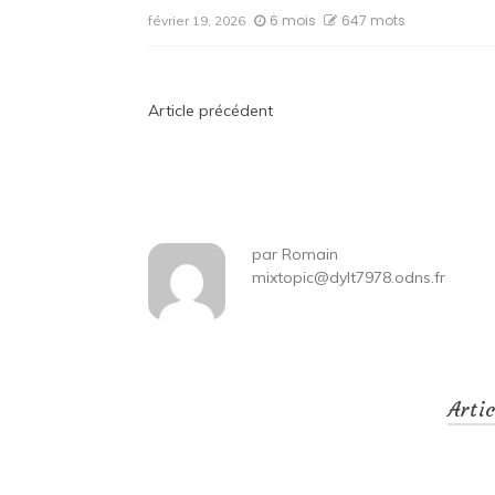
6 mois
647 mots
février 19, 2026
Navigation
Article précédent
de
l’article
par
Romain
mixtopic@dylt7978.odns.fr
Arti