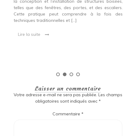
r
es,
la conception et l’installation de structures boisées,
p
 Ce
telles que des fenêtres, des portes, et des escaliers.
es
Cette pratique peut comprendre à la fois des
R
techniques traditionnelles et […]
e
ma
Lire la suite
es
qu
Laisser un commentaire
Votre adresse e-mail ne sera pas publiée.
Les champs
obligatoires sont indiqués avec
*
Commentaire
*