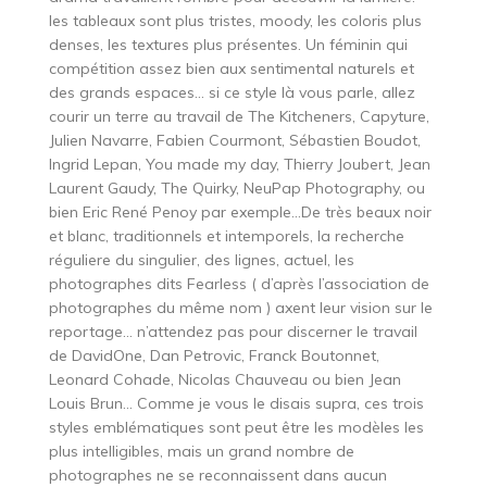
les tableaux sont plus tristes, moody, les coloris plus
denses, les textures plus présentes. Un féminin qui
compétition assez bien aux sentimental naturels et
des grands espaces… si ce style là vous parle, allez
courir un terre au travail de The Kitcheners, Capyture,
Julien Navarre, Fabien Courmont, Sébastien Boudot,
Ingrid Lepan, You made my day, Thierry Joubert, Jean
Laurent Gaudy, The Quirky, NeuPap Photography, ou
bien Eric René Penoy par exemple…De très beaux noir
et blanc, traditionnels et intemporels, la recherche
réguliere du singulier, des lignes, actuel, les
photographes dits Fearless ( d’après l’association de
photographes du même nom ) axent leur vision sur le
reportage… n’attendez pas pour discerner le travail
de DavidOne, Dan Petrovic, Franck Boutonnet,
Leonard Cohade, Nicolas Chauveau ou bien Jean
Louis Brun… Comme je vous le disais supra, ces trois
styles emblématiques sont peut être les modèles les
plus intelligibles, mais un grand nombre de
photographes ne se reconnaissent dans aucun