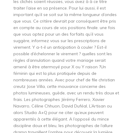
les clichés soient réussies, vous avez à à ce titre
traiter l’aise en sa présence. Pour lui aussi, il est
important qu’il se soit sur la même longueur d’ondes
que vous. Ce critère devrait par conséquent être pris
en compte au cours de vos positions finale. une fois
que vous optez pour un des forfaits qu’il vous
suggère, informez vous sur les prescriptions de
virement. Y a-t-il un anticipation à couler ? Est-il
possible d’échelonner le virement ? quelles sont les
règles d’annulation quand votre mariage serait
amené à être atermoyé pour X ou Y raison ?Un
féminin qui est la plus pratiquée depuis de
nombreuses années. Avec pour chef de file christian
creutz Jose Villa, cette mouvance concerne des
photos lumineuses, guède, avec un rendu très doux et
frais. Les photographes Jérémy Ferrero, Xavier
Navarro, Céline Chhuon, David Duféal, L’Artisan ou
alors Studio A+Q pour ne citer qu’eux peuvent
apparentés à cette élégant. A l’opposé du mince
discipline doux et bleu, les photographes de l’allure
drama travaillent l’ombre pour découvrir la lumière.