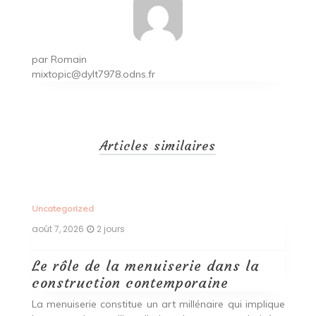
par
Romain
mixtopic@dylt7978.odns.fr
Articles similaires
Uncategorized
Un
août 7, 2026
2 jours
ao
Le rôle de la menuiserie dans la
Q
construction contemporaine
d
p
nde
La menuiserie constitue un art millénaire qui implique