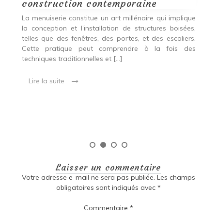
construction contemporaine
d
p
nde
La menuiserie constitue un art millénaire qui implique
r
es,
la conception et l’installation de structures boisées,
p
 Ce
telles que des fenêtres, des portes, et des escaliers.
es
Cette pratique peut comprendre à la fois des
R
techniques traditionnelles et […]
e
ma
Lire la suite
es
qu
Laisser un commentaire
Votre adresse e-mail ne sera pas publiée.
Les champs
obligatoires sont indiqués avec
*
Commentaire
*