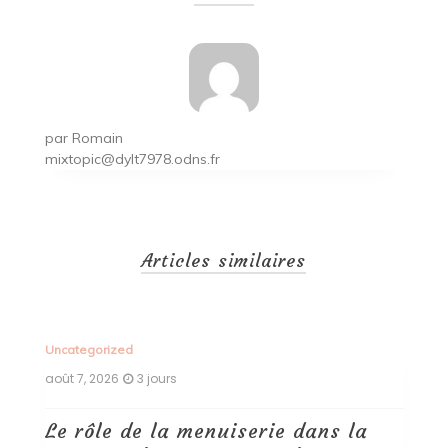
l’article
par
Romain
mixtopic@dylt7978.odns.fr
Articles similaires
Uncategorized
Un
août 7, 2026
3 jours
ao
Le rôle de la menuiserie dans la
Q