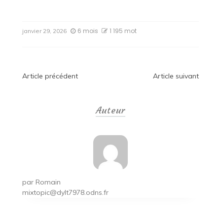
6 mois
1 195 mot
janvier 29, 2026
Navigation
Article précédent
Article suivant
de
Auteur
l’article
par
Romain
mixtopic@dylt7978.odns.fr