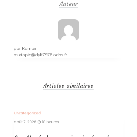
Auteur
l’article
par
Romain
mixtopic@dylt7978.odns.fr
Articles similaires
Uncategorized
Un
août 7, 2026
18 heures
ao