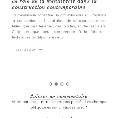
Le rôle de la menuiserie dans la
Q
construction contemporaine
d
p
nde
La menuiserie constitue un art millénaire qui implique
r
es,
la conception et l’installation de structures boisées,
p
 Ce
telles que des fenêtres, des portes, et des escaliers.
es
Cette pratique peut comprendre à la fois des
R
techniques traditionnelles et […]
e
ma
Lire la suite
es
qu
Laisser un commentaire
Votre adresse e-mail ne sera pas publiée.
Les champs
obligatoires sont indiqués avec
*