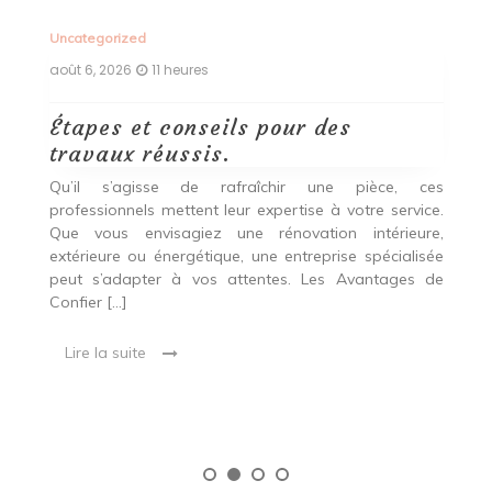
Uncategorized
août 6, 2026
12 heures
Découvrez les styles les plus
chauds en rénovation de maison
cette année.
 ces
vice.
La rénovation de maison est une démarche
ure,
passionnante qui peut substantiellement changer un
lisée
espace de vie, améliorant non seulement son
s de
esthétique, mais aussi sa fonctionnalité. Que l’objectif
soit de rafraîchir un espace désuet ou d’augmenter
[…]
Lire la suite