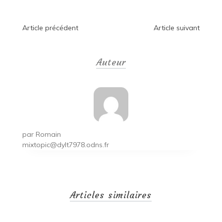
Navigation
Article précédent
Article suivant
de
Auteur
l’article
par
Romain
mixtopic@dylt7978.odns.fr
Articles similaires