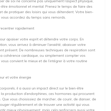
per de soi ne concerne pas uniquement l’aspect physique,
-être émotionnel et mental. Prenez le temps de faire des
 et de pratiquer des loisirs qui vous détendent. Votre bien-
ous vous accordez du temps sans remords.
 recentrer rapidement
pour apaiser votre esprit et détendre votre corps. En
tion, vous arrivez à diminuer l’anxiété, abaisser votre
nt présent. De nombreuses techniques de respiration sont
 la cohérence cardiaque, ou simplement compter vos
i vous convient le mieux et de l’intégrer à votre routine
eur et votre énergie
orporels, il a aussi un impact direct sur le bien-être
ule la production d’endorphines, ces hormones qui procurent
s. Que vous choisissiez de marcher, de courir, de danser, de
bouger régulièrement et de trouver une activité qui vous
entir mieux physiquement, mais cela renforcera aussi votre