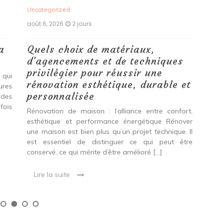
Uncategorized
Unc
août 6, 2026
2 jours
aoû
a
Quels choix de matériaux,
Ét
d’agencements et de techniques
tr
privilégier pour réussir une
 qui
Qu
rénovation esthétique, durable et
tures
pro
personnalisée
 des
se
fois
int
Rénovation de maison : l’alliance entre confort,
spé
esthétique et performance énergétique Rénover
Ava
une maison est bien plus qu’un projet technique. Il
est essentiel de distinguer ce qui peut être
L
conservé, ce qui mérite d’être amélioré […]
Lire la suite