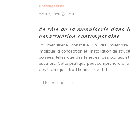
Uncategorized
août 7, 2026
1 jour
 antiques :
Le rôle de la menuiserie dans l
construction contemporaine
ine ancien qui
La menuiserie constitue un art millénaire
stallation de
implique la conception et l’installation de struc
s fenêtres, des
boisées, telles que des fenêtres, des portes, et
eut inclure à la
escaliers. Cette pratique peut comprendre à la 
ionnelles et
des techniques traditionnelles et […]
Lire la suite