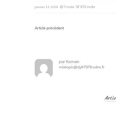
7 mois
972 mots
janvier 13, 2026
Navigation
Article précédent
de
l’article
par
Romain
mixtopic@dylt7978.odns.fr
Arti