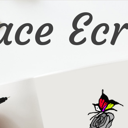
ace Ecr