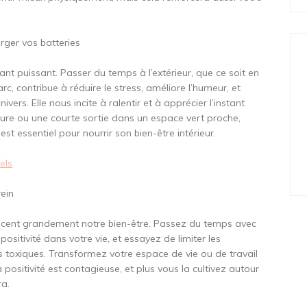
arger vos batteries
nt puissant. Passer du temps à l’extérieur, que ce soit en
c, contribue à réduire le stress, améliore l’humeur, et
ivers. Elle nous incite à ralentir et à apprécier l’instant
ture ou une courte sortie dans un espace vert proche,
st essentiel pour nourrir son bien-être intérieur.
els
rein
ncent grandement notre bien-être. Passez du temps avec
ositivité dans votre vie, et essayez de limiter les
ns toxiques. Transformez votre espace de vie ou de travail
 positivité est contagieuse, et plus vous la cultivez autour
ra.