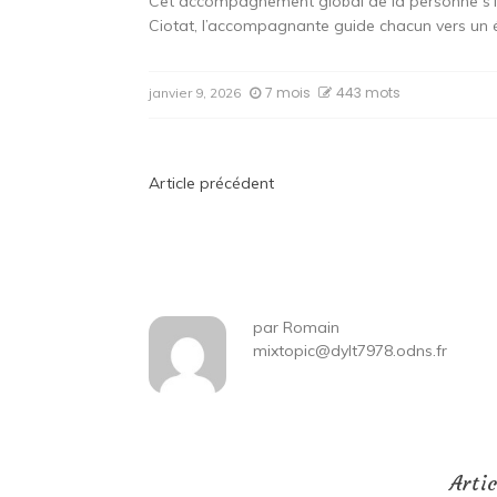
Cet accompagnement global de la personne s’ins
Ciotat, l’accompagnante guide chacun vers un éq
7 mois
443 mots
janvier 9, 2026
Navigation
Article précédent
de
l’article
par
Romain
mixtopic@dylt7978.odns.fr
Arti