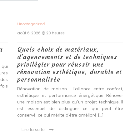
Uncategorized
Unc
août 6, 2026
20 heures
aoû
a
Quels choix de matériaux,
Ét
d’agencements et de techniques
tr
privilégier pour réussir une
 qui
Qu
rénovation esthétique, durable et
tures
pro
personnalisée
 des
se
fois
int
Rénovation de maison : l’alliance entre confort,
spé
esthétique et performance énergétique Rénover
Ava
une maison est bien plus qu’un projet technique. Il
est essentiel de distinguer ce qui peut être
L
conservé, ce qui mérite d’être amélioré […]
Lire la suite