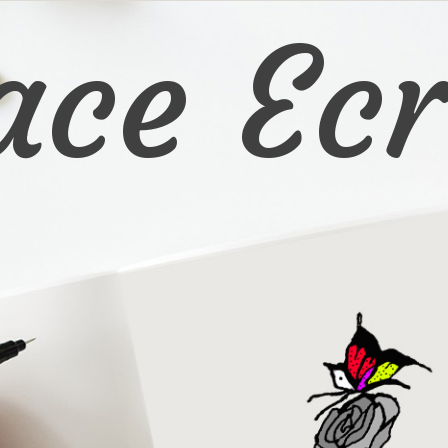
ace Ecr