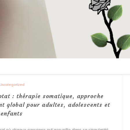
Uncategorized
otat : thérapie somatique, approche
 global pour adultes, adolescents et
enfants
l où chaque personne est accueillie dans sa singularité.