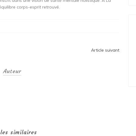
crit dans une vision de santé mentale holistique. À La
uilibre corps-esprit retrouvé.
Article suivant
Auteur
cles similaires