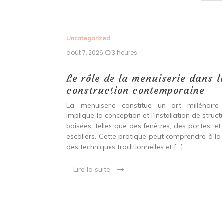
Uncategorized
août 7, 2026
3 heures
 antiques :
Le rôle de la menuiserie dans l
construction contemporaine
ine ancien qui
La menuiserie constitue un art millénaire
stallation de
implique la conception et l’installation de struc
s fenêtres, des
boisées, telles que des fenêtres, des portes, et
eut inclure à la
escaliers. Cette pratique peut comprendre à la 
ionnelles et
des techniques traditionnelles et […]
Lire la suite