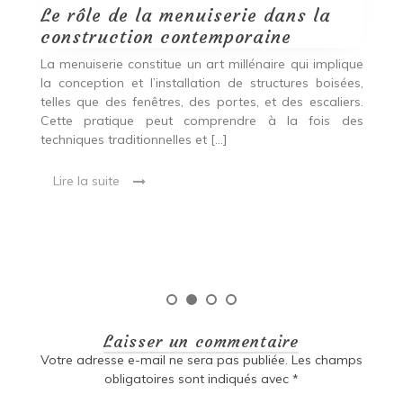
Le rôle de la menuiserie dans la
Q
construction contemporaine
d
p
nde
La menuiserie constitue un art millénaire qui implique
r
es,
la conception et l’installation de structures boisées,
p
 Ce
telles que des fenêtres, des portes, et des escaliers.
es
Cette pratique peut comprendre à la fois des
R
techniques traditionnelles et […]
e
ma
Lire la suite
es
qu
Laisser un commentaire
Votre adresse e-mail ne sera pas publiée.
Les champs
obligatoires sont indiqués avec
*