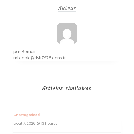
de
Auteur
l’article
par
Romain
mixtopic@dylt7978.odns.fr
Articles similaires
Uncategorized
Un
août 7, 2026
13 heures
ao